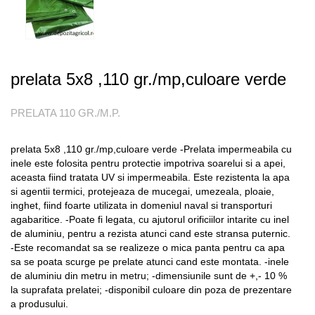
prelata 5x8 ,110 gr./mp,culoare verde
PRELATA 110 GR./M.P.
prelata 5x8 ,110 gr./mp,culoare verde -Prelata impermeabila cu
inele este folosita pentru protectie impotriva soarelui si a apei,
aceasta fiind tratata UV si impermeabila. Este rezistenta la apa
si agentii termici, protejeaza de mucegai, umezeala, ploaie,
inghet, fiind foarte utilizata in domeniul naval si transporturi
agabaritice. -Poate fi legata, cu ajutorul orificiilor intarite cu inel
de aluminiu, pentru a rezista atunci cand este stransa puternic.
-Este recomandat sa se realizeze o mica panta pentru ca apa
sa se poata scurge pe prelate atunci cand este montata. -inele
de aluminiu din metru in metru; -dimensiunile sunt de +,- 10 %
la suprafata prelatei; -disponibil culoare din poza de prezentare
a produsului.