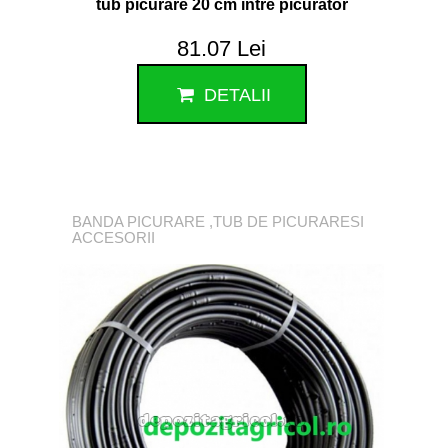
tub picurare 20 cm intre picurator
81.07 Lei
DETALII
BANDA PICURARE ,TUB DE PICURARESI
ACCESORII