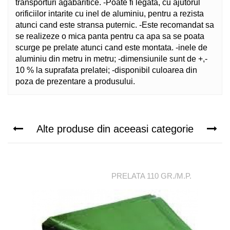
transporturi agabaritice. -Poate fi legata, cu ajutorul
orificiilor intarite cu inel de aluminiu, pentru a rezista
atunci cand este stransa puternic. -Este recomandat sa
se realizeze o mica panta pentru ca apa sa se poata
scurge pe prelate atunci cand este montata. -inele de
aluminiu din metru in metru; -dimensiunile sunt de +,-
10 % la suprafata prelatei; -disponibil culoarea din
poza de prezentare a produsului.
Alte produse din aceeasi categorie
PRELATA 110 GR./M.P.