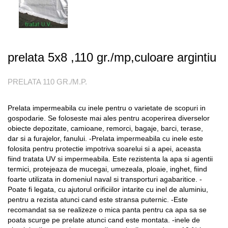
prelata 5x8 ,110 gr./mp,culoare argintiu
PRELATA 110 GR./M.P.
Prelata impermeabila cu inele pentru o varietate de scopuri in
gospodarie. Se foloseste mai ales pentru acoperirea diverselor
obiecte depozitate, camioane, remorci, bagaje, barci, terase,
dar si a furajelor, fanului. -Prelata impermeabila cu inele este
folosita pentru protectie impotriva soarelui si a apei, aceasta
fiind tratata UV si impermeabila. Este rezistenta la apa si agentii
termici, protejeaza de mucegai, umezeala, ploaie, inghet, fiind
foarte utilizata in domeniul naval si transporturi agabaritice. -
Poate fi legata, cu ajutorul orificiilor intarite cu inel de aluminiu,
pentru a rezista atunci cand este stransa puternic. -Este
recomandat sa se realizeze o mica panta pentru ca apa sa se
poata scurge pe prelate atunci cand este montata. -inele de